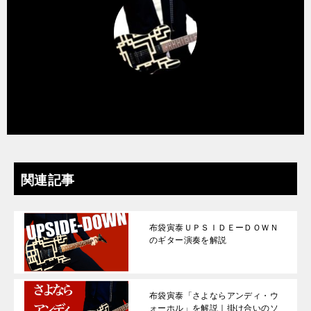
サムライシンジ
関連記事
布袋寅泰ＵＰＳＩＤＥーＤＯＷＮ
のギター演奏を解説
布袋寅泰「さよならアンディ・ウ
ォーホル」を解説｜掛け合いのソ