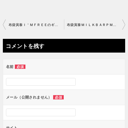
投
布袋寅泰Ｉ＇ＭＦＲＥＥのギター演奏解説
布袋寅泰ＭＩＬＫＢＡＲＰＭ１１：００のギタオケ公開
稿
ナ
コメントを残す
ビ
ゲ
名前
必須
ー
シ
ョ
ン
メール（公開されません）
必須
サイト