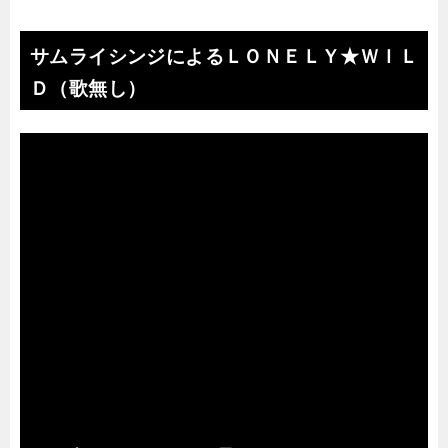
サムライシンジによるＬＯＮＥＬＹ★ＷＩＬ
Ｄ（歌無し）