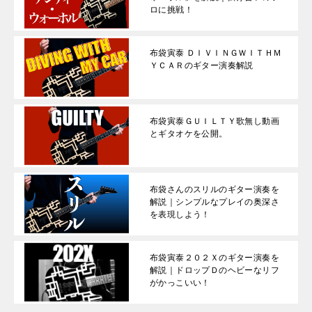
ロに挑戦！
布袋寅泰 ＤＩＶＩＮＧＷＩＴＨＭ
ＹＣＡＲのギター演奏解説
布袋寅泰ＧＵＩＬＴＹ歌無し動画
とギタオケを公開。
布袋さんのスリルのギター演奏を
解説｜シンプルなプレイの奥深さ
を表現しよう！
布袋寅泰２０２Ｘのギター演奏を
解説｜ドロップＤのヘビーなリフ
がかっこいい！