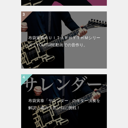
布袋寅泰ＧＵＩＴＡＲＨＹＴＨＭシリー
ズ｜YOUTUBE動画での音作り。
布袋寅泰「サレンダー」のギター演奏を
解説｜魂の１音ソロに挑戦！