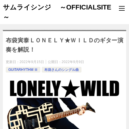
サムライシンジ ～OFFICIALSITE
～
布袋寅泰ＬＯＮＥＬＹ★ＷＩＬＤのギター演
奏を解説！
更新日：
2022年9月15日
公開日：
2022年9月9日
GUITARHYTHM Ⅲ
布袋さんのシングル曲